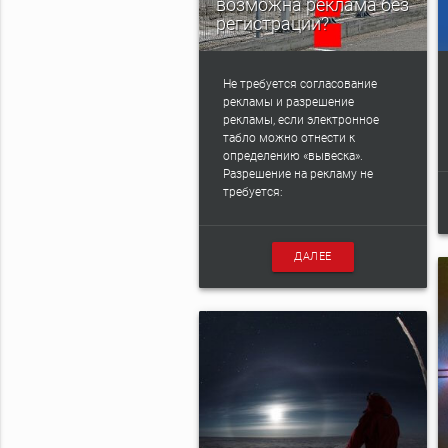
возможна реклама без
регистрации?
Не требуется согласование
рекламы и разрешение
рекламы, если электронное
табло можно отнести к
определению «вывеска».
Разрешение на рекламу не
требуется:
ДАЛЕЕ