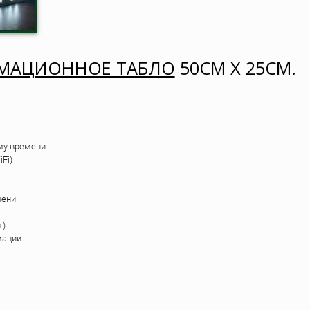
МАЦИОННОЕ ТАБЛО
50СМ Х 25СМ.
му времени
Fi)
мени
т)
мации