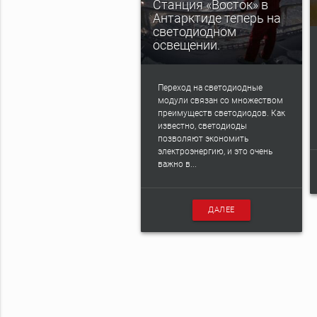
Станция «Восток» в
Антарктиде теперь на
светодиодном
освещении.
Переход на светодиодные
модули связан со множеством
преимуществ светодиодов. Как
известно, светодиоды
позволяют экономить
электроэнергию, и это очень
важно в...
ДАЛЕЕ